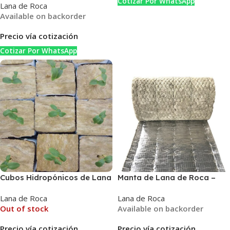
Cotizar Por WhatsApp
Lana de Roca
Preformado para Tuberías
Available on backorder
Industriales y Comerciales
Precio vía cotización
Cotizar Por WhatsApp
Cubos Hidropónicos de Lana
Manta de Lana de Roca –
de Roca – Sustrato Estéril
Aislamiento Térmico y
Lana de Roca
Lana de Roca
para Agricultura sin Suelo
Protección contra Incendios
Out of stock
Available on backorder
de Alto Rendimiento
Precio vía cotización
Precio vía cotización