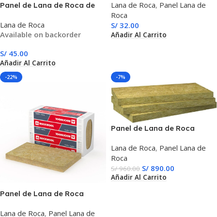
Lana de Roca
,
Panel Lana de
Panel de Lana de Roca de
kg/m³) Placa Rígida
Roca
Alta Densidad (100 kg/m³) –
1200x600mm para
Lana de Roca
S/
32.00
Aislamiento Térmico y
Aislamiento Térmico,
Available on backorder
Añadir Al Carrito
Acústico (50mm)
Acústico y Protección
Ignífuga (Resiste +1000°C)
S/
45.00
Añadir Al Carrito
-22%
-7%
Panel de Lana de Roca
ROCKWOOL ProRox SL 940
Lana de Roca
,
Panel Lana de
NA (Semirrígido) para Alta
Roca
Temperatura (Hasta 650°C),
S/
890.00
Densidad Media (80 kg/m³) y
S/
960.00
Añadir Al Carrito
Aislamiento de Tanques y
Equipos
Panel de Lana de Roca
ROCKWOOL ProRox SL 920
Lana de Roca
,
Panel Lana de
NA (Ligero 48 kg/m³) para