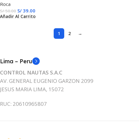
Roca
Aislamiento Térmico
S/
39.00
Intermedio (Hasta 650°C) en
S/
50.00
Añadir Al Carrito
Paredes Verticales y
Horizontales
1
2
→
Lima – Peru
CONTROL NAUTAS S.A.C
AV. GENERAL EUGENIO GARZON 2099
JESUS MARIA LIMA, 15072
RUC: 20610965807