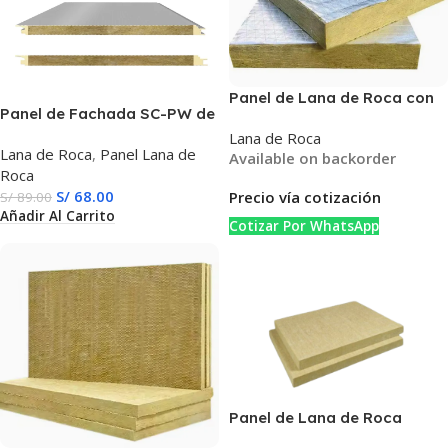
Panel de Lana de Roca con
Panel de Fachada SC-PW de
Aluminio – Aislamiento
Lana de Roca, Aislamiento
Lana de Roca
Térmico Duradero e Ignífugo
Lana de Roca
,
Panel Lana de
Térmico y Acústico para
Available on backorder
Roca
Muros Exteriores, Resistente
S/
68.00
Precio vía cotización
al Fuego
S/
89.00
Añadir Al Carrito
Cotizar Por WhatsApp
Panel de Lana de Roca
Mineral de Alta Densidad (50