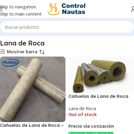
Skip to navigation
Skip to main content
Inicio
Lana de Roca
Lana de Roca
Mostrar barra
Cañuelas de Lana de Roca
con Recubrimiento de
Lana de Roca
Aluminio – Aislamiento
Out of stock
Térmico de Alto Basalto
Cañuelas de Lana de Roca –
Precio vía cotización
Aislamiento Térmico