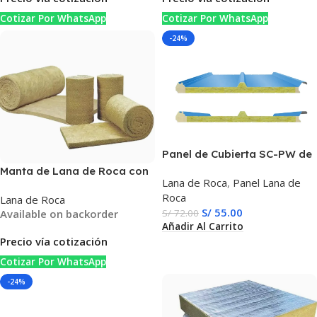
Cotizar Por WhatsApp
Cotizar Por WhatsApp
-24%
Panel de Cubierta SC-PW de
Lana de Roca, Aislamiento
Manta de Lana de Roca con
Lana de Roca
,
Panel Lana de
Térmico y Acústico para
Malla de Alambre –
Roca
Techos Metálicos, Alta
Lana de Roca
Aislamiento Térmico y
S/
55.00
Available on backorder
Resistencia al Fuego
S/
72.00
Acústico
Añadir Al Carrito
Precio vía cotización
Cotizar Por WhatsApp
-24%