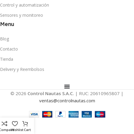
Control y automatización
Sensores y monitoreo
Menu
Blog
Contacto
Tienda
Delivery y Reembolsos
© 2026
Control Nautas S.A.C.
| RUC: 20610965807 |
ventas@controlnautas.com
Compare
Wishlist
Cart