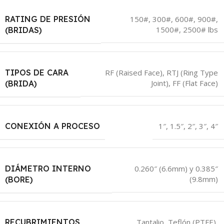
RATING DE PRESIÓN
150#, 300#, 600#, 900#,
1500#, 2500# lbs
(BRIDAS)
TIPOS DE CARA
RF (Raised Face), RTJ (Ring Type
Joint), FF (Flat Face)
(BRIDA)
CONEXIÓN A PROCESO
1″, 1.5″, 2″, 3″, 4″
DIÁMETRO INTERNO
0.260″ (6.6mm) y 0.385″
(9.8mm)
(BORE)
RECUBRIMIENTOS
Tantalio, Teflón (PTFE),