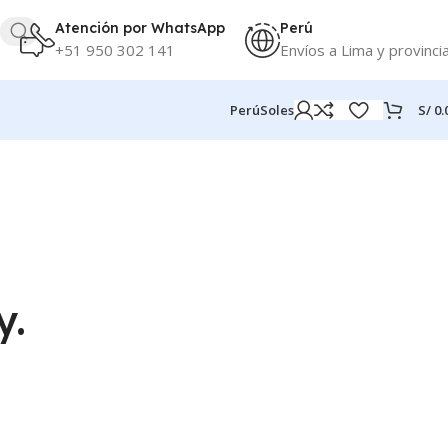
Atención por WhatsApp
Perú
+51 950 302 141
Envíos a Lima y provinci
S/
0.
Perú
Soles
y.