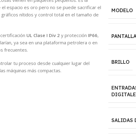
osas vienen en paquetes pequeños. Es la
el espacio es oro pero no se puede sacrificar el
MODELO
gráficos nítidos y control total en el tamaño de
certificación
UL Clase I Div 2
y protección
IP66
,
PANTALL
llarían, ya sea en una plataforma petrolera o en
s frecuentes.
BRILLO
trolar tu proceso desde cualquier lugar del
a las máquinas más compactas.
ENTRADA
DIGITALE
SALIDAS 