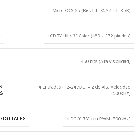
Micro OCS X5 (Ref: HE-X5A / HE-X5R)
A
LCD Táctil 4.3″ Color (480 x 272 píxeles)
450 nits (Alta visibilidad)
S
4 Entradas (12-24VDC) – 2 de Alta Velocidad
(500kHz)
S
DIGITALES
4 DC (0.5A) con PWM (500kHz)