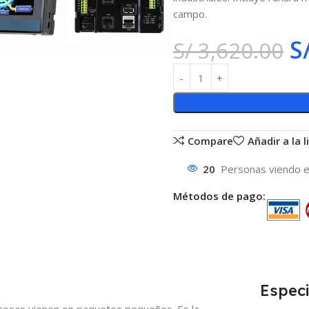
campo.
S
S/
3,620.00
Compare
Añadir a la 
20
Personas viendo 
Métodos de pago:
Especi