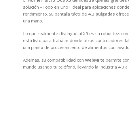
El
Horner Micro OCS X5
demuestra que las grandes c
solución «Todo en Uno» ideal para aplicaciones donde 
rendimiento. Su pantalla táctil de
4.3 pulgadas
ofrece 
una mano.
Lo que realmente distingue al X5 es su robustez: con 
está listo para trabajar donde otros controladores fa
una planta de procesamiento de alimentos con lavado
Además, su compatibilidad con
WebMI
te permite con
mundo usando tu teléfono, llevando la Industria 4.0 