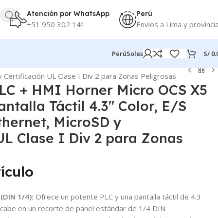
Atención por WhatsApp
Perú
+51 950 302 141
Envíos a Lima y provinci
S/
0.
Perú
Soles
 Certificación UL Clase I Div 2 para Zonas Peligrosas
PLC + HMI Horner Micro OCS X5
ntalla Táctil 4.3″ Color, E/S
thernet, MicroSD y
UL Clase I Div 2 para Zonas
ículo
DIN 1/4):
Ofrece un potente PLC y una pantalla táctil de 4.3
cabe en un recorte de panel estándar de 1/4 DIN