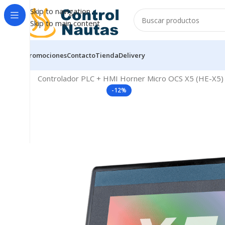
Skip to navigation
Skip to main content
Promociones
Contacto
Tienda
Delivery
Inicio
PLC & SCADA
PLC Todo en Uno
Micro OCS Seri
Controlador PLC + HMI Horner Micro OCS X5 (HE-X5) con
-12%