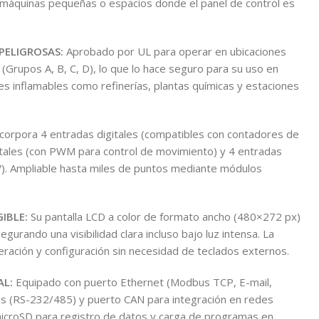
máquinas pequeñas o espacios donde el panel de control es
PELIGROSAS:
Aprobado por UL para operar en ubicaciones
2 (Grupos A, B, C, D), lo que lo hace seguro para su uso en
s inflamables como refinerías, plantas químicas y estaciones
corpora 4 entradas digitales (compatibles con contadores de
igitales (con PWM para control de movimiento) y 4 entradas
V). Ampliable hasta miles de puntos mediante módulos
IBLE:
Su pantalla LCD a color de formato ancho (480×272 px)
segurando una visibilidad clara incluso bajo luz intensa. La
 operación y configuración sin necesidad de teclados externos.
AL:
Equipado con puerto Ethernet (Modbus TCP, E-mail,
s (RS-232/485) y puerto CAN para integración en redes
 microSD para registro de datos y carga de programas en