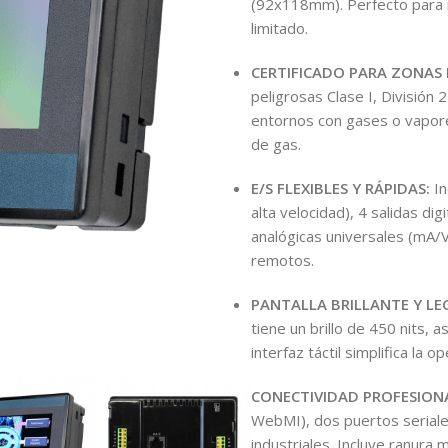
(92x118mm). Perfecto para 
limitado.
CERTIFICADO PARA ZONAS 
peligrosas Clase I, División 
entornos con gases o vapore
de gas.
E/S FLEXIBLES Y RÁPIDAS:
In
alta velocidad), 4 salidas d
analógicas universales (mA/
remotos.
PANTALLA BRILLANTE Y LEG
tiene un brillo de 450 nits, a
interfaz táctil simplifica la
CONECTIVIDAD PROFESION
WebMI), dos puertos seriale
industriales. Incluye ranura