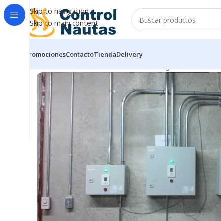
Skip to navigation
Skip to main content
Promociones
Contacto
Tienda
Delivery
Inicio
Accessories
PYROBOX5/19 King Electric Contro