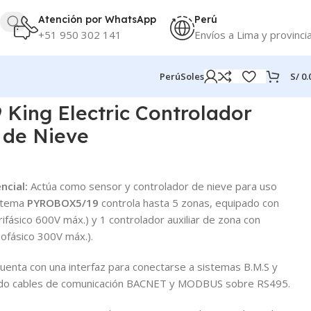
Atención por WhatsApp
Perú
+51 950 302 141
Envíos a Lima y provinci
S/
0.
Perú
Soles
ing Electric Controlador
 de Nieve
ncial:
Actúa como sensor y controlador de nieve para uso
istema
PYROBOX5/19
controla hasta 5 zonas, equipado con
fásico 600V máx.) y 1 controlador auxiliar de zona con
ofásico 300V máx.).
uenta con una interfaz para conectarse a sistemas B.M.S y
zando cables de comunicación BACNET y MODBUS sobre RS495.