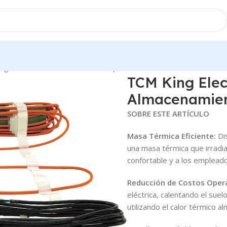
ng Electric Alfombra Calefactora para Almacenamiento Térmico
TCM King Elec
Almacenamien
SOBRE ESTE ARTÍCULO
Masa Térmica Eficiente:
Dis
una masa térmica que irradi
confortable y a los emplead
Reducción de Costos Opera
eléctrica, calentando el sue
utilizando el calor térmico 