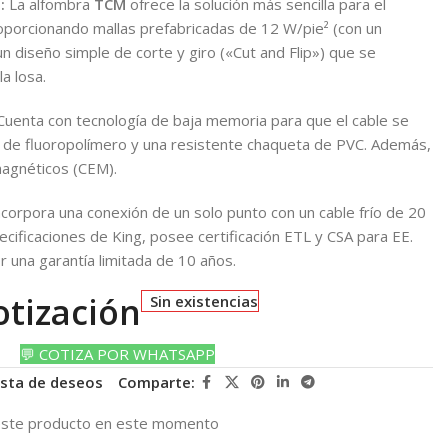
:
La alfombra
TCM
ofrece la solución más sencilla para el
porcionando mallas prefabricadas de 12 W/pie² (con un
n diseño simple de corte y giro («Cut and Flip») que se
a losa.
uenta con tecnología de baja memoria para que el cable se
 de fluoropolímero y una resistente chaqueta de PVC. Además,
agnéticos (CEM).
corpora una conexión de un solo punto con un cable frío de 20
ecificaciones de King, posee certificación ETL y CSA para EE.
 una garantía limitada de 10 años.
otización
Sin existencias
💬 COTIZA POR WHATSAPP
lista de deseos
Comparte:
este producto en este momento