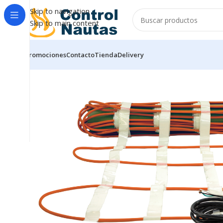
Skip to navigation
Skip to main content
Promociones
Contacto
Tienda
Delivery
Inicio
Calentadores Eléctricos
cable calefactor
TCM Ki