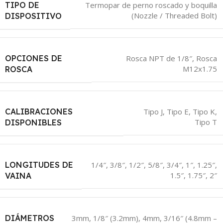
TIPO DE
Termopar de perno roscado y boquilla
(Nozzle / Threaded Bolt)
DISPOSITIVO
OPCIONES DE
Rosca NPT de 1/8″, Rosca
M12x1.75
ROSCA
CALIBRACIONES
Tipo J, Tipo E, Tipo K,
Tipo T
DISPONIBLES
LONGITUDES DE
1/4″, 3/8″, 1/2″, 5/8″, 3/4″, 1″, 1.25″,
1.5″, 1.75″, 2″
VAINA
DIÁMETROS
3mm, 1/8″ (3.2mm), 4mm, 3/16″ (4.8mm –